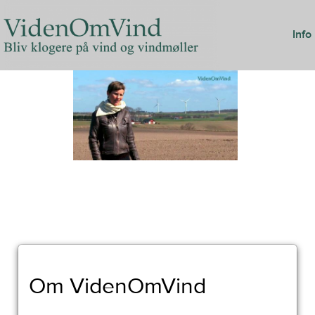
Info
Om VidenOmVind