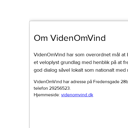
Om VidenOmVind
VidenOmVind har som overordnet mål at bid
et veloplyst grundlag med henblik på at f
god dialog såvel lokalt som nationalt med
VidenOmVind har adresse på Fredensgade 28b 3
telefon 29256523.
Hjemmeside:
videnomvind.dk