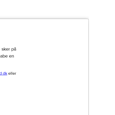
 sker på
kabe en
d.dk
eller