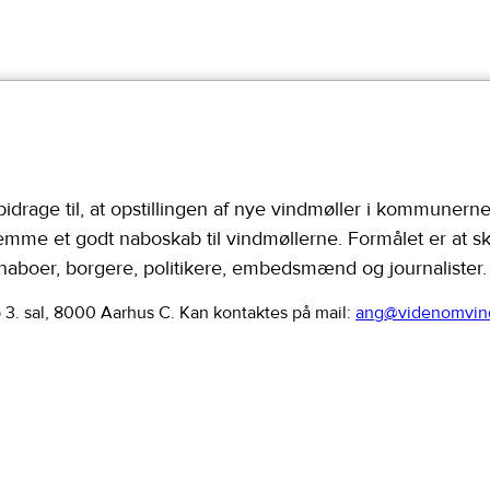
rage til, at opstillingen af nye vindmøller i kommunerne
remme et godt naboskab til vindmøllerne. Formålet er at s
 naboer, borgere, politikere, embedsmænd og journalister.
. sal, 8000 Aarhus C. Kan kontaktes på mail:
ang@videnomvin