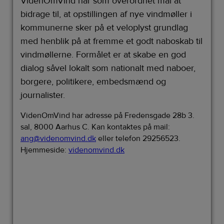
VidenOmVind har som overordnet mål at
bidrage til, at opstillingen af nye vindmøller i
kommunerne sker på et veloplyst grundlag
med henblik på at fremme et godt naboskab til
vindmøllerne. Formålet er at skabe en god
dialog såvel lokalt som nationalt med naboer,
borgere, politikere, embedsmænd og
journalister.
VidenOmVind har adresse på Fredensgade 28b 3.
sal, 8000 Aarhus C. Kan kontaktes på mail:
ang@videnomvind.dk
eller telefon 29256523.
Hjemmeside:
videnomvind.dk