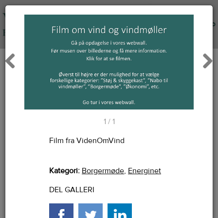
Info
Previous
Next
1 / 1
Film fra VidenOmVind
Kategori:
Borgermøde
,
Energinet
DEL GALLERI