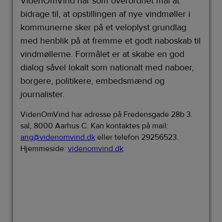
VidenOmVind har som overordnet mål at
bidrage til, at opstillingen af nye vindmøller i
kommunerne sker på et veloplyst grundlag
med henblik på at fremme et godt naboskab til
vindmøllerne. Formålet er at skabe en god
dialog såvel lokalt som nationalt med naboer,
borgere, politikere, embedsmænd og
journalister.
VidenOmVind har adresse på Fredensgade 28b 3.
sal, 8000 Aarhus C. Kan kontaktes på mail:
ang@videnomvind.dk
eller telefon 29256523.
Hjemmeside:
videnomvind.dk