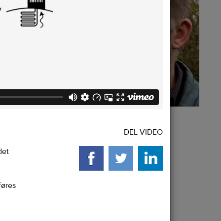
DEL VIDEO
det
føres