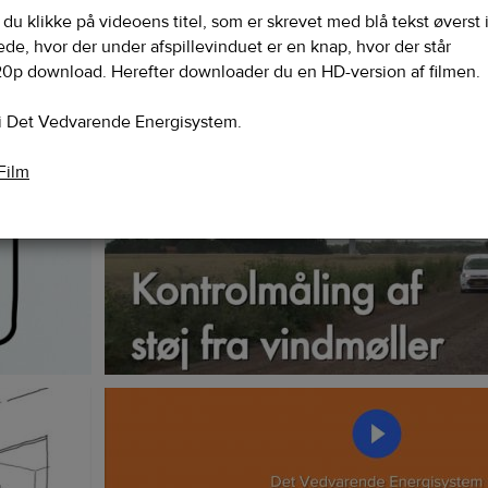
u klikke på videoens titel, som er skrevet med blå tekst øverst 
lede, hvor der under afspillevinduet er en knap, hvor der står
0p download. Herefter downloader du en HD-version af filmen.
 i Det Vedvarende Energisystem.
Film