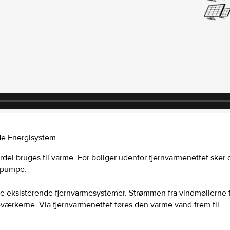
nde Energisystem
el bruges til varme. For boliger udenfor fjernvarmenettet sker 
mepumpe.
de eksisterende fjernvarmesystemer. Strømmen fra vindmøllerne 
eværkerne. Via fjernvarmenettet føres den varme vand frem til