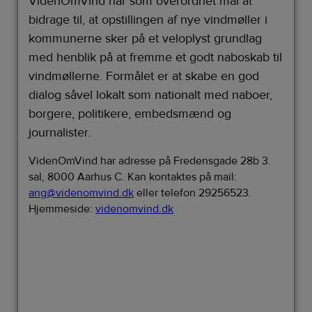
VidenOmVind har som overordnet mål at
bidrage til, at opstillingen af nye vindmøller i
kommunerne sker på et veloplyst grundlag
med henblik på at fremme et godt naboskab til
vindmøllerne. Formålet er at skabe en god
dialog såvel lokalt som nationalt med naboer,
borgere, politikere, embedsmænd og
journalister.
VidenOmVind har adresse på Fredensgade 28b 3.
sal, 8000 Aarhus C. Kan kontaktes på mail:
ang@videnomvind.dk
eller telefon 29256523.
Hjemmeside:
videnomvind.dk