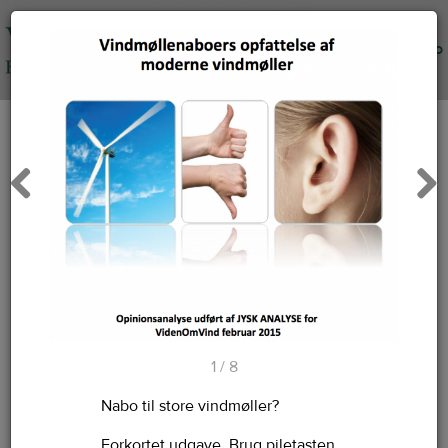
Info
Previous
Next
1 / 8
Nabo til store vindmøller?
Forkortet udgave. Brug piletasten