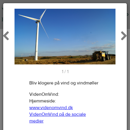
Info
Previous
Next
1 / 1
Bliv klogere på vind og vindmøller
VidenOmVind:
Hjemmeside:
www.videnomvind.dk
VidenOmVind på de sociale
medier