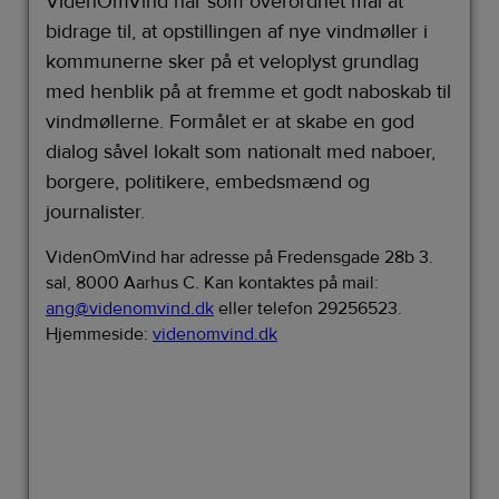
VidenOmVind har som overordnet mål at
bidrage til, at opstillingen af nye vindmøller i
kommunerne sker på et veloplyst grundlag
med henblik på at fremme et godt naboskab til
vindmøllerne. Formålet er at skabe en god
dialog såvel lokalt som nationalt med naboer,
borgere, politikere, embedsmænd og
journalister.
VidenOmVind har adresse på Fredensgade 28b 3.
sal, 8000 Aarhus C. Kan kontaktes på mail:
ang@videnomvind.dk
eller telefon 29256523.
Hjemmeside:
videnomvind.dk